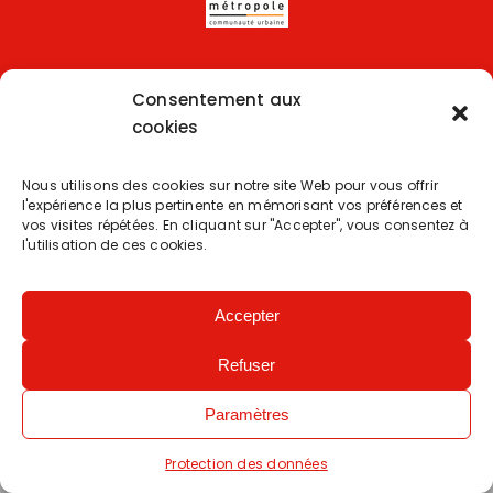
Copyright 2025 | Powered by
Eolia Software
Consentement aux
cookies
Protection des données
–
Accessibilité : partiellement
Nous utilisons des cookies sur notre site Web pour vous offrir
conforme
l'expérience la plus pertinente en mémorisant vos préférences et
vos visites répétées. En cliquant sur "Accepter", vous consentez à
l'utilisation de ces cookies.
Gardons le contact
Accepter
Refuser
Paramètres
Protection des données