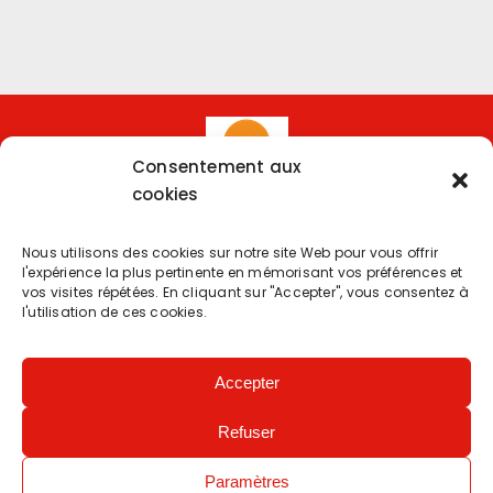
Consentement aux
cookies
Nous utilisons des cookies sur notre site Web pour vous offrir
l'expérience la plus pertinente en mémorisant vos préférences et
Copyright 2025 | Powered by
Eolia Software
vos visites répétées. En cliquant sur "Accepter", vous consentez à
l'utilisation de ces cookies.
Protection des données
–
Accessibilité : partiellement
conforme
Accepter
Refuser
Gardons le contact
Paramètres