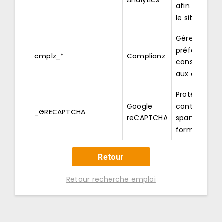
Analytics
afin d’amélio
le site
Gérer les
préférences
cmplz_*
Complianz
consenteme
aux cookies
Protéger le s
Google
contre les
_GRECAPTCHA
reCAPTCHA
spams via le
formulaires
Retour
Retour recherche emploi