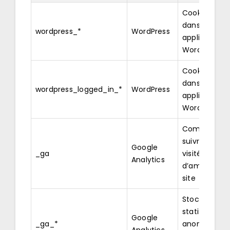
Cookie prés
dans les
wordpress_*
WordPress
applications
WordPress
Cookie prés
dans les
wordpress_logged_in_*
WordPress
applications
WordPress
Compter et
suivre les pa
Google
_ga
visitées afin
Analytics
d’améliorer l
site
Stocker des
statistiques
Google
_ga_*
anonymisée