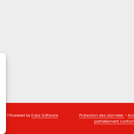
025 | Powered by
Eolia Software
Protection des données
–
Acc
partiellement confo