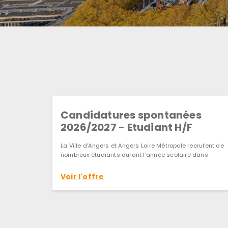
Candidatures spontanées
2026/2027 - Etudiant H/F
La Ville d'Angers et Angers Loire Métropole recrutent de
nombreux étudiants durant l'année scolaire dans
différents domaines. Aucune offre ne correspond à
votre recherche d'emploi, vous pouvez déposer ici votre
Voir l'offre
CV et lettre de motivation.
Par ailleurs, nous vous invitons à consulter
régulièrement les sites de la Ville d'Angers et d'Angers
Loire Métropole.